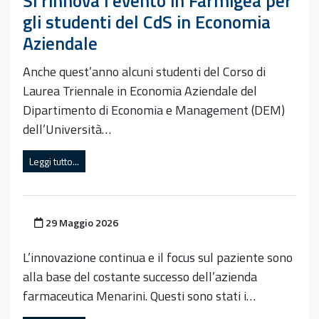
Si rinnova l’evento in Farmigea per
gli studenti del CdS in Economia
Aziendale
Anche quest’anno alcuni studenti del Corso di
Laurea Triennale in Economia Aziendale del
Dipartimento di Economia e Management (DEM)
dell’Università…
Leggi tutto...
Pubblicato il
29 Maggio 2026
L’innovazione continua e il focus sul paziente sono
alla base del costante successo dell’azienda
farmaceutica Menarini. Questi sono stati i…