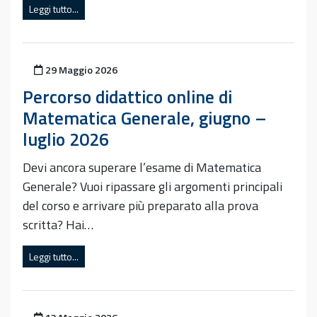
Leggi tutto...
Pubblicato il
29 Maggio 2026
Percorso didattico online di
Matematica Generale, giugno –
luglio 2026
Devi ancora superare l’esame di Matematica
Generale? Vuoi ripassare gli argomenti principali
del corso e arrivare più preparato alla prova
scritta? Hai…
Leggi tutto...
Pubblicato il