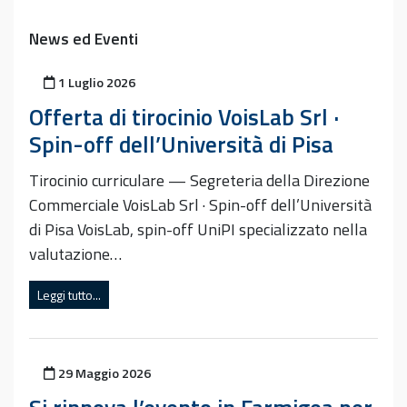
News ed Eventi
Pubblicato il
1 Luglio 2026
Offerta di tirocinio VoisLab Srl ·
Spin-off dell’Università di Pisa
Tirocinio curriculare — Segreteria della Direzione
Commerciale VoisLab Srl · Spin-off dell’Università
di Pisa VoisLab, spin-off UniPI specializzato nella
valutazione…
Leggi tutto...
Pubblicato il
29 Maggio 2026