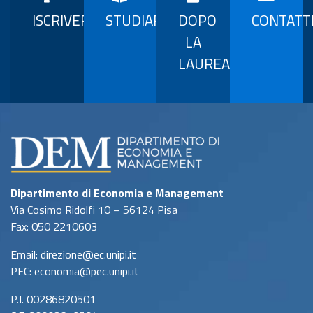
ISCRIVERSI
STUDIARE
DOPO
CONTATT
LA
LAUREA
Dipartimento di Economia e Management
Via Cosimo Ridolfi 10 – 56124 Pisa
Fax: 050 2210603
Email: direzione@ec.unipi.it
PEC: economia@pec.unipi.it
P.I. 00286820501